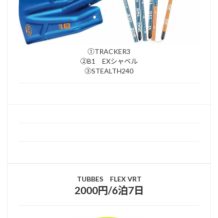
①TRACKER3
②B1 EXシャベル
③STEALTH240
TUBBES FLEX VRT
2000円/6泊7日