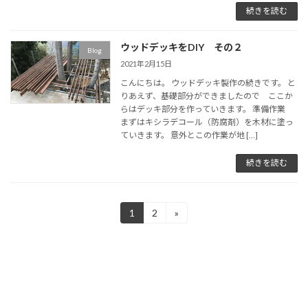
続きを読む
ウッドデッキをDIY その２
Blog
2021年2月15日
こんにちは。 ウッドデッキ製作の続きです。 と
りあえず、基礎部分ができましたので ここか
らはデッキ部分を作っていきます。 準備作業
まずはキシラデコール（防腐剤）を木材に塗っ
ていきます。 意外とこの作業が地 […]
続きを読む
投
1
2
»
固
固
定
定
稿
ペ
ペ
ー
ー
の
ジ
ジ
ペ
ー