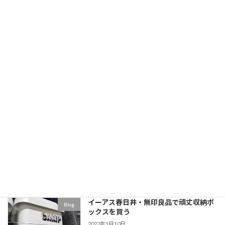
作ってしまうと解体するのも大変だしなぁ～。
子供が遊ぶのも小学生のうちだけだろうか
ら。。。とか色々と考えてなかなか着手せずに
いたのです […]
続きを読む
キャンプ用薪ストーブを家の中で使って
Blog
みた
2022年3月22日
こんにちは。 かなり暖かくなってきて、そろそ
ろ春の雰囲気ですね。 だいぶ暖かくなり、そろ
そろ薪ストーブの季節も終わりかな？と思いま
す。 今シーズンはMt.SUMIの薪ストーブAURA
を自宅の室内に設置して1シーズン使用し […]
続きを読む
イーアス春日井・無印良品で頑丈収納ボ
Blog
ックスを買う
2022年1月10日