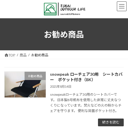
コ
ナ
ン
ビ
テ
ゲ
ン
ー
ツ
シ
へ
ョ
お勧め商品
ス
ン
キ
に
ッ
移
プ
動
TOP
商品
お勧め商品
snowpeak ローチェア30用 シートカバ
お勧め商品
ー ポケット付き（BK）
2021年8月14日
snowpeakローチェア30用のシートカバーで
す。 日本製8号帆布を使用した非常に丈夫なつ
くりになっています。焚火などの火の粉からチ
ェアを守ります。 便利な背面ポケット付き。
続きを読む