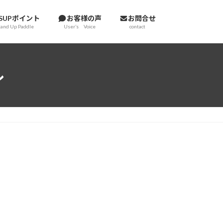
SUPポイント
お客様の声
お問合せ
tand Up Paddle
User’s Voice
contact
ル
ワンアクションローテーブル 竹