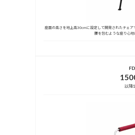
座面の高さを地上高30cmに設定して開発されたチェ
腰を包むような座り心地
F
15
以降1