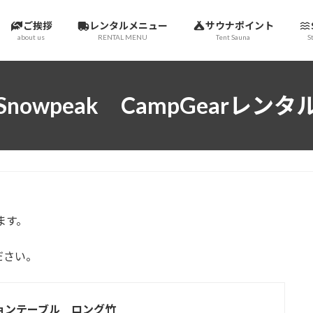
ご挨拶
レンタルメニュー
サウナポイント
about us
RENTAL MENU
Tent Sauna
S
Snowpeak CampGearレンタ
ます。
ださい。
ョンテーブル ロング竹