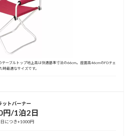
ーブルトップ地上高は快適基準寸法の66cm。座面高46cmのFDチェ
2
た時最適なサイズです。
ラットバーナー
00円/1泊2日
日につき+1000円