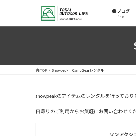
コ
ナ
ン
ビ
ブログ
Blog
テ
ゲ
ン
ー
ツ
シ
へ
ョ
ス
ン
キ
に
ッ
移
プ
動
TOP
Snowpeak CampGearレンタル
snowpeakのアイテムのレンタルを行っており
日帰りのご利用からお気軽にお問い合わせく
ワンアクシ