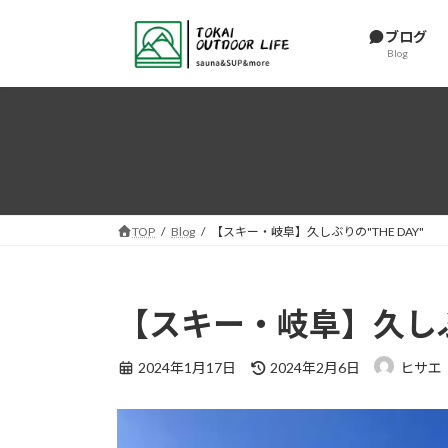
コ
ナ
ン
ビ
ブログ
Blog
テ
ゲ
ン
ー
ツ
シ
へ
ョ
ス
ン
キ
に
ッ
移
プ
動
TOP
Blog
【スキー・岐阜】久しぶりの"THE DAY"
【スキー・岐阜】久しぶり
最
2024年1月17日
2024年2月6日
ヒサエ
終
更
新
日