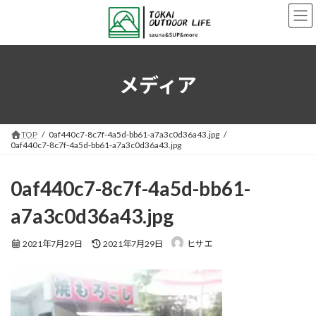
コ
ナ
ン
ビ
テ
ゲ
ン
ー
ツ
シ
へ
ョ
メディア
ス
ン
キ
に
ッ
移
プ
動
TOP
0af440c7-8c7f-4a5d-bb61-a7a3c0d36a43.jpg
0af440c7-8c7f-4a5d-bb61-a7a3c0d36a43.jpg
0af440c7-8c7f-4a5d-bb61-
a7a3c0d36a43.jpg
最
2021年7月29日
2021年7月29日
ヒサエ
終
更
新
日
時
: