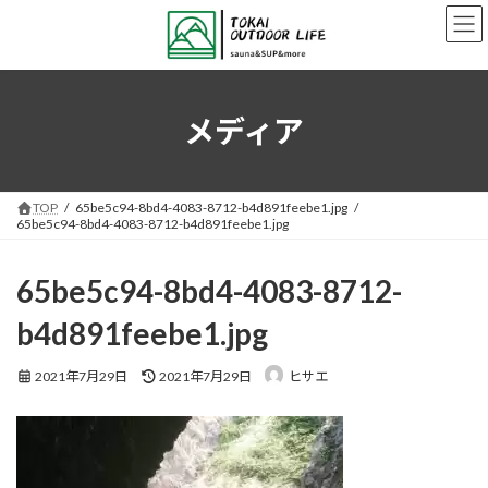
コ
ナ
ン
ビ
テ
ゲ
ン
ー
ツ
シ
へ
ョ
メディア
ス
ン
キ
に
ッ
移
プ
動
TOP
65be5c94-8bd4-4083-8712-b4d891feebe1.jpg
65be5c94-8bd4-4083-8712-b4d891feebe1.jpg
65be5c94-8bd4-4083-8712-
b4d891feebe1.jpg
最
2021年7月29日
2021年7月29日
ヒサエ
終
更
新
日
時
: