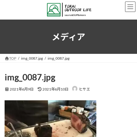
コ
ナ
ン
ビ
テ
ゲ
ン
ー
ツ
シ
へ
ョ
メディア
ス
ン
キ
に
ッ
移
プ
動
TOP
img_0087.jpg
img_0087.jpg
img_0087.jpg
最
2021年6月9日
2021年6月10日
ヒサエ
終
更
新
日
時
: