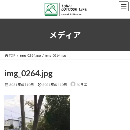
コ
ナ
ン
ビ
テ
ゲ
ン
ー
ツ
シ
へ
ョ
メディア
ス
ン
キ
に
ッ
移
プ
動
TOP
img_0264.jpg
img_0264.jpg
img_0264.jpg
最
2021年6月10日
2021年6月10日
ヒサエ
終
更
新
日
時
: