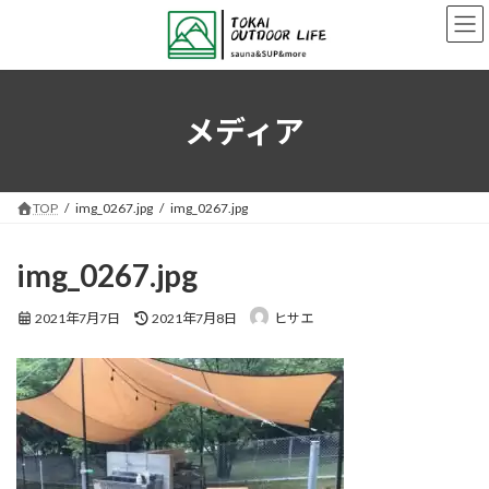
コ
ナ
ン
ビ
テ
ゲ
ン
ー
ツ
シ
へ
ョ
メディア
ス
ン
キ
に
ッ
移
プ
動
TOP
img_0267.jpg
img_0267.jpg
img_0267.jpg
最
2021年7月7日
2021年7月8日
ヒサエ
終
更
新
日
時
: