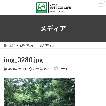
コ
ナ
ン
ビ
テ
ゲ
ン
ー
ツ
シ
へ
ョ
メディア
ス
ン
キ
に
ッ
移
プ
動
TOP
img_0280.jpg
img_0280.jpg
img_0280.jpg
最
2021年7月7日
2021年7月7日
ヒサエ
終
更
新
日
時
: