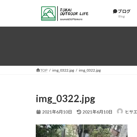
コ
ナ
ン
ビ
ブログ
Blog
テ
ゲ
ン
ー
ツ
シ
へ
ョ
ス
ン
キ
に
ッ
移
プ
動
TOP
img_0322.jpg
img_0322.jpg
img_0322.jpg
最
2021年6月10日
2021年6月10日
ヒサ
終
更
新
日