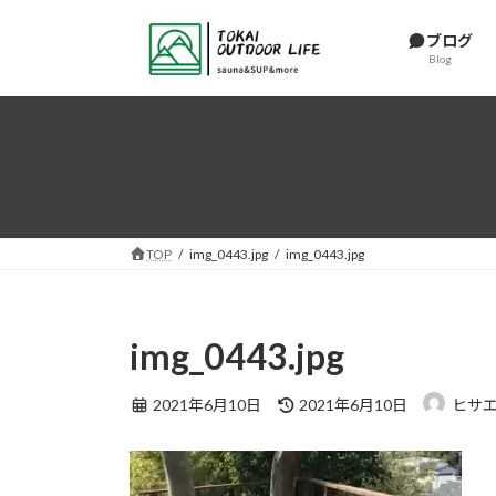
コ
ナ
ン
ビ
ブログ
Blog
テ
ゲ
ン
ー
ツ
シ
へ
ョ
ス
ン
キ
に
ッ
移
プ
動
TOP
img_0443.jpg
img_0443.jpg
img_0443.jpg
最
2021年6月10日
2021年6月10日
ヒサ
終
更
新
日