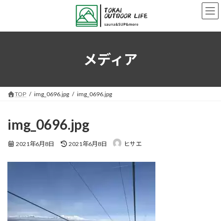
コ
ナ
ン
ビ
テ
ゲ
ン
ー
ツ
シ
へ
ョ
メディア
ス
ン
キ
に
ッ
移
プ
動
TOP
img_0696.jpg
img_0696.jpg
img_0696.jpg
最
2021年6月8日
2021年6月8日
ヒサエ
終
更
新
日
時
: