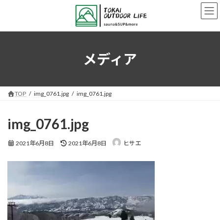
コ
ナ
ン
ビ
テ
ゲ
ン
ー
ツ
シ
へ
ョ
メディア
ス
ン
キ
に
ッ
移
プ
動
TOP
img_0761.jpg
img_0761.jpg
img_0761.jpg
最
2021年6月8日
2021年6月8日
ヒサエ
終
更
新
日
時
: