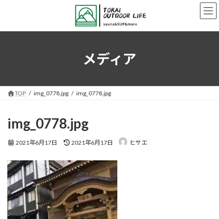
コ
ナ
ン
ビ
テ
ゲ
ン
ー
ツ
シ
へ
ョ
メディア
ス
ン
キ
に
ッ
移
プ
動
TOP
img_0778.jpg
img_0778.jpg
img_0778.jpg
最
2021年6月17日
2021年6月17日
ヒサエ
終
更
新
日
時
: