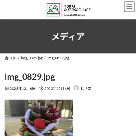
コ
ナ
ン
ビ
テ
ゲ
ン
ー
ツ
シ
へ
ョ
メディア
ス
ン
キ
に
ッ
移
プ
動
TOP
img_0829.jpg
img_0829.jpg
img_0829.jpg
最
2023年12月6日
2023年12月6日
ヒサエ
終
更
新
日
時
: