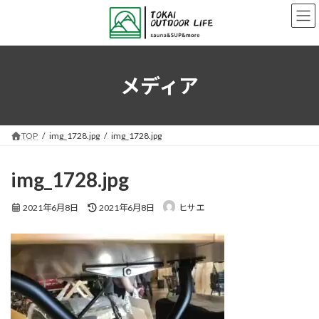
コ
ナ
ン
ビ
テ
ゲ
ン
ー
ツ
シ
へ
ョ
メディア
ス
ン
キ
に
ッ
移
プ
動
TOP
img_1728.jpg
img_1728.jpg
img_1728.jpg
最
2021年6月8日
2021年6月8日
ヒサエ
終
更
新
日
時
: