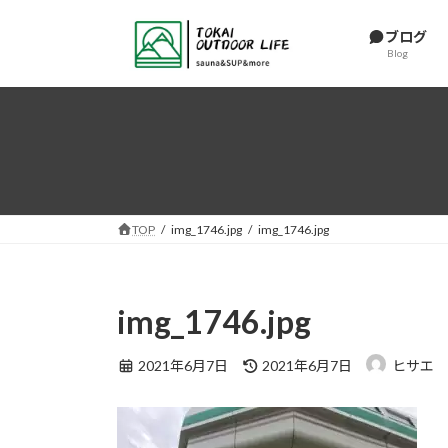
コ
ナ
ン
ビ
ブログ
Blog
テ
ゲ
ン
ー
ツ
シ
へ
ョ
ス
ン
キ
に
ッ
移
プ
動
TOP
img_1746.jpg
img_1746.jpg
img_1746.jpg
最
2021年6月7日
2021年6月7日
ヒサエ
終
更
新
日