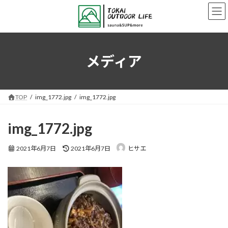
コ
ナ
ン
ビ
テ
ゲ
ン
ー
ツ
シ
へ
ョ
メディア
ス
ン
キ
に
ッ
移
プ
動
TOP
img_1772.jpg
img_1772.jpg
img_1772.jpg
最
2021年6月7日
2021年6月7日
ヒサエ
終
更
新
日
時
: