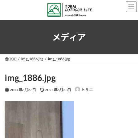
コ
ナ
ン
ビ
テ
ゲ
ン
ー
ツ
シ
へ
ョ
メディア
ス
ン
キ
に
ッ
移
プ
動
TOP
img_1886.jpg
img_1886.jpg
img_1886.jpg
最
2021年6月23日
2021年6月23日
ヒサエ
終
更
新
日
時
: