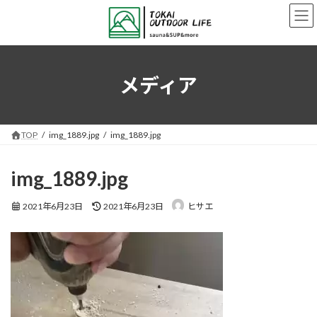
コ
ナ
ン
ビ
テ
ゲ
ン
ー
ツ
シ
へ
ョ
メディア
ス
ン
キ
に
ッ
移
プ
動
TOP
img_1889.jpg
img_1889.jpg
img_1889.jpg
最
2021年6月23日
2021年6月23日
ヒサエ
終
更
新
日
時
: