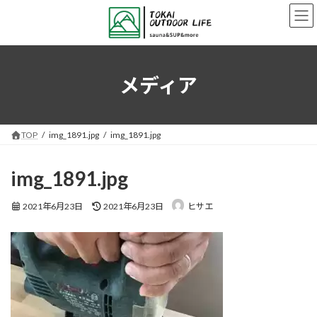
コ
ナ
ン
ビ
テ
ゲ
ン
ー
ツ
シ
へ
ョ
メディア
ス
ン
キ
に
ッ
移
プ
動
TOP
img_1891.jpg
img_1891.jpg
img_1891.jpg
最
2021年6月23日
2021年6月23日
ヒサエ
終
更
新
日
時
: