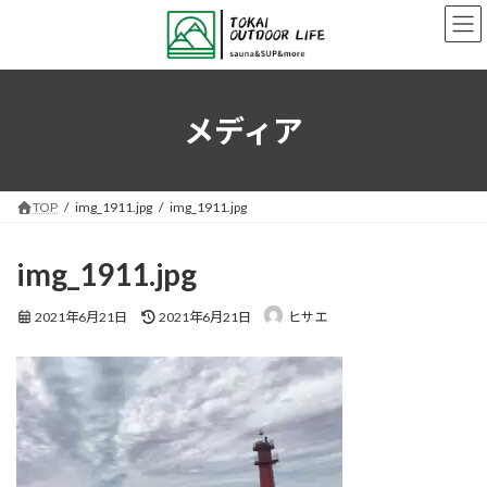
コ
ナ
ン
ビ
テ
ゲ
ン
ー
ツ
シ
へ
ョ
メディア
ス
ン
キ
に
ッ
移
プ
動
TOP
img_1911.jpg
img_1911.jpg
img_1911.jpg
最
2021年6月21日
2021年6月21日
ヒサエ
終
更
新
日
時
: