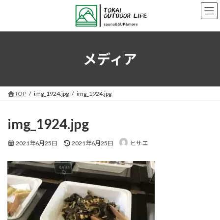
コ
ナ
ン
ビ
テ
ゲ
ン
ー
ツ
シ
へ
ョ
メディア
ス
ン
キ
に
ッ
移
プ
動
TOP
img_1924.jpg
img_1924.jpg
img_1924.jpg
最
2021年6月25日
2021年6月25日
ヒサエ
終
更
新
日
時
: