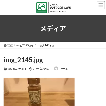
コ
ナ
ン
ビ
テ
ゲ
ン
ー
ツ
シ
へ
ョ
メディア
ス
ン
キ
に
ッ
移
プ
動
TOP
img_2145.jpg
img_2145.jpg
img_2145.jpg
最
2021年7月4日
2021年7月4日
ヒサエ
終
更
新
日
時
: