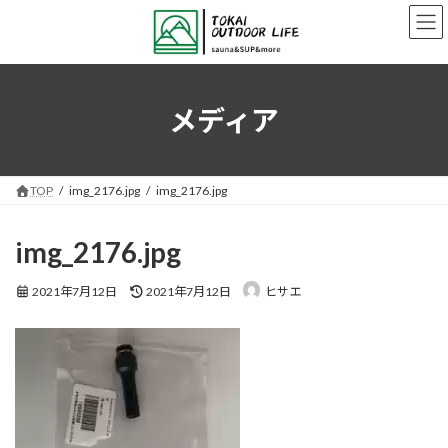
コ
ナ
ン
ビ
テ
ゲ
ン
ー
ツ
シ
へ
ョ
メディア
ス
ン
キ
に
ッ
移
プ
動
TOP
img_2176.jpg
img_2176.jpg
img_2176.jpg
最
2021年7月12日
2021年7月12日
ヒサエ
終
更
新
日
時
: