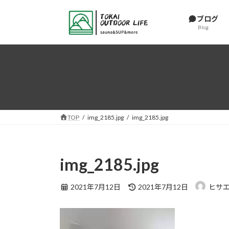
コ
ナ
ン
ビ
ブログ
Blog
テ
ゲ
ン
ー
ツ
シ
へ
ョ
ス
ン
キ
に
ッ
移
プ
動
TOP
img_2185.jpg
img_2185.jpg
img_2185.jpg
最
2021年7月12日
2021年7月12日
ヒサ
終
更
新
日