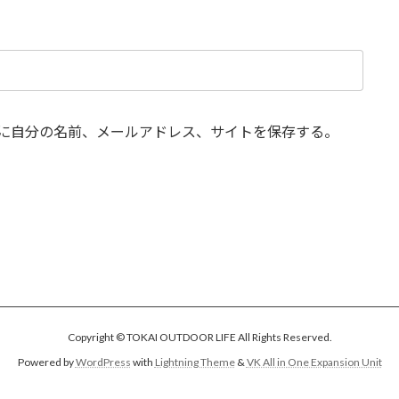
に自分の名前、メールアドレス、サイトを保存する。
Copyright © TOKAI OUTDOOR LIFE All Rights Reserved.
Powered by
WordPress
with
Lightning Theme
&
VK All in One Expansion Unit