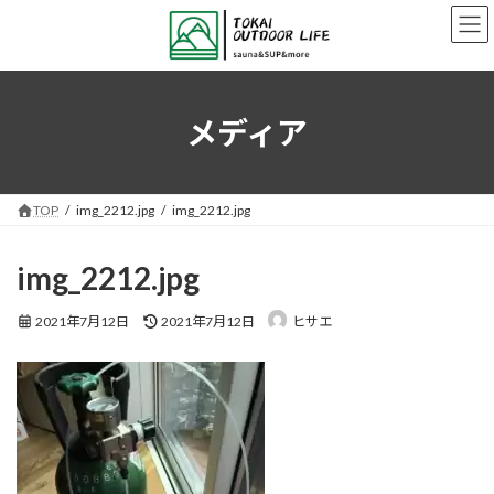
コ
ナ
ン
ビ
テ
ゲ
ン
ー
ツ
シ
へ
ョ
メディア
ス
ン
キ
に
ッ
移
プ
動
TOP
img_2212.jpg
img_2212.jpg
img_2212.jpg
最
2021年7月12日
2021年7月12日
ヒサエ
終
更
新
日
時
: