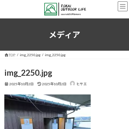
コ
ナ
ン
ビ
テ
ゲ
ン
ー
ツ
シ
へ
ョ
メディア
ス
ン
キ
に
ッ
移
プ
動
TOP
img_2250.jpg
img_2250.jpg
img_2250.jpg
最
2025年10月2日
2025年10月2日
ヒサエ
終
更
新
日
時
: