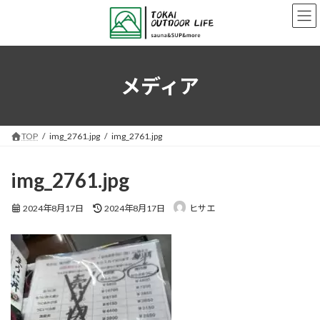
コ
ナ
ン
ビ
テ
ゲ
ン
ー
ツ
シ
へ
ョ
メディア
ス
ン
キ
に
ッ
移
プ
動
TOP
img_2761.jpg
img_2761.jpg
img_2761.jpg
最
2024年8月17日
2024年8月17日
ヒサエ
終
更
新
日
時
: