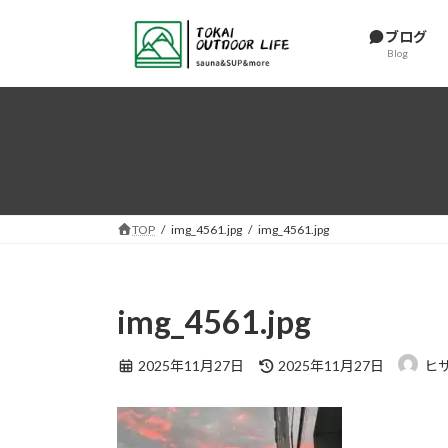
コ
ナ
ン
ビ
ブログ
Blog
テ
ゲ
ン
ー
ツ
シ
へ
ョ
ス
ン
キ
に
ッ
移
プ
動
TOP
img_4561.jpg
img_4561.jpg
img_4561.jpg
最
2025年11月27日
2025年11月27日
ヒ
終
更
新
日