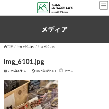
コ
ナ
ン
ビ
テ
ゲ
ン
ー
ツ
シ
へ
ョ
メディア
ス
ン
キ
に
ッ
移
プ
動
TOP
img_6101.jpg
img_6101.jpg
img_6101.jpg
最
2026年1月14日
2026年1月14日
ヒサエ
終
更
新
日
時
: