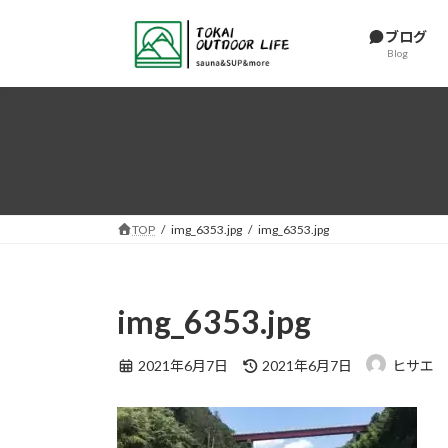
コ
ナ
ン
ビ
ブログ
Blog
テ
ゲ
ン
ー
ツ
シ
へ
ョ
ス
ン
キ
に
ッ
移
プ
動
TOP
img_6353.jpg
img_6353.jpg
img_6353.jpg
最
2021年6月7日
2021年6月7日
ヒサエ
終
更
新
日