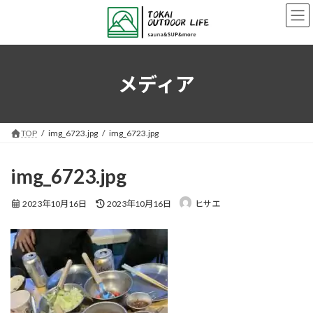
コ
ナ
ン
ビ
テ
ゲ
ン
ー
ツ
シ
へ
ョ
メディア
ス
ン
キ
に
ッ
移
プ
動
TOP
img_6723.jpg
img_6723.jpg
img_6723.jpg
最
2023年10月16日
2023年10月16日
ヒサエ
終
更
新
日
時
: