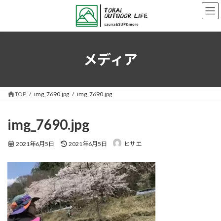
コ
ナ
ン
ビ
テ
ゲ
ン
ー
ツ
シ
へ
ョ
メディア
ス
ン
キ
に
ッ
移
プ
動
TOP
img_7690.jpg
img_7690.jpg
img_7690.jpg
最
2021年6月5日
2021年6月5日
ヒサエ
終
更
新
日
時
: