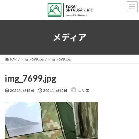
コ
ナ
ン
ビ
テ
ゲ
ン
ー
ツ
シ
へ
ョ
メディア
ス
ン
キ
に
ッ
移
プ
動
TOP
img_7699.jpg
img_7699.jpg
img_7699.jpg
最
2021年6月5日
2021年6月5日
ヒサエ
終
更
新
日
時
: